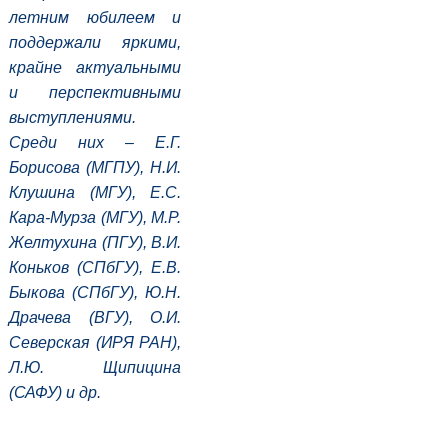
летним юбилеем и
поддержали яркими,
крайне актуальными
и перспективными
выступлениями.
Среди них – Е.Г.
Борисова (МГПУ), Н.И.
Клушина (МГУ), Е.С.
Кара-Мурза (МГУ), М.Р.
Желтухина (ПГУ), В.И.
Коньков (СПбГУ), Е.В.
Быкова (СПбГУ), Ю.Н.
Драчева (ВГУ), О.И.
Северская (ИРЯ РАН),
Л.Ю. Щипицина
(САФУ) и др.