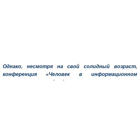
Однако, несмотря на свой солидный возраст,
конференция «Человек в информационном
пространстве» подводит промежуточные итоги,
поскольку изучение современных
коммуникативных процессов не имеет возраста,
не подвластно времени. Пока жив язык, жив
интерес исследователя к изучению этого языка. А
значит, встретимся вновь на волжских просторах
и в очередной раз представим разные грани
современного пространства информации!