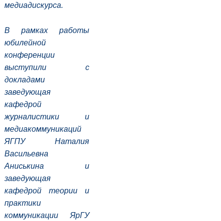
медиадискурса.
В рамках работы
юбилейной
конференции
выступили с
докладами
заведующая
кафедрой
журналистики и
медиакоммуникаций
ЯГПУ
Наталия
Васильевна
Аниськина
и
заведующая
кафедрой теории и
практики
коммуникации ЯрГУ