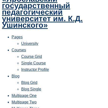
государственный
педагогический
университет им. К.Д.
Ушинского»
Pages
University
Courses
Course Grid
Single Course
Instructor Profile
Blog
Blog Grid
Blog Single
Multipage One
Multipage Two