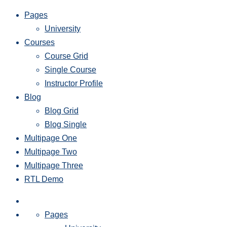
Pages
University
Courses
Course Grid
Single Course
Instructor Profile
Blog
Blog Grid
Blog Single
Multipage One
Multipage Two
Multipage Three
RTL Demo
Pages