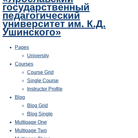
государственный
педагогический
университет им. К.Д.
Ушинского»
Pages
University
Courses
Course Grid
Single Course
Instructor Profile
Blog
Blog Grid
Blog Single
Multipage One
Multipage Two