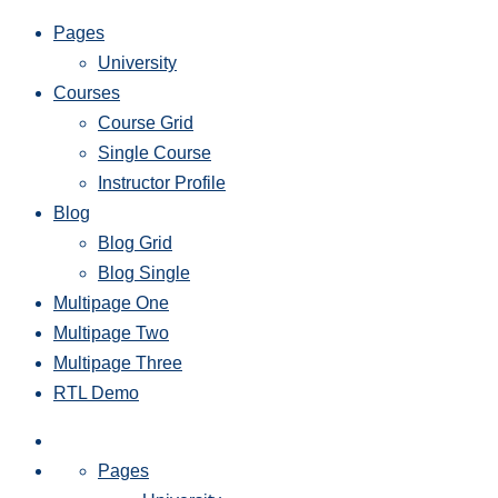
Pages
University
Courses
Course Grid
Single Course
Instructor Profile
Blog
Blog Grid
Blog Single
Multipage One
Multipage Two
Multipage Three
RTL Demo
Pages