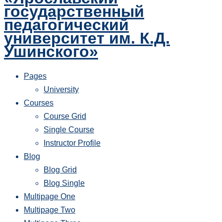
государственный
педагогический
университет им. К.Д.
Ушинского»
Pages
University
Courses
Course Grid
Single Course
Instructor Profile
Blog
Blog Grid
Blog Single
Multipage One
Multipage Two