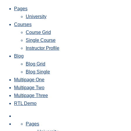
Pages
University
Courses
Course Grid
Single Course
Instructor Profile
Blog
Blog Grid
Blog Single
Multipage One
Multipage Two
Multipage Three
RTL Demo
Pages