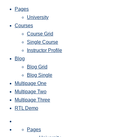
Pages
University
Courses
Course Grid
Single Course
Instructor Profile
Blog
Blog Grid
Blog Single
Multipage One
Multipage Two
Multipage Three
RTL Demo
Pages