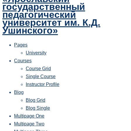
государственный
педагогический
университет им. К.Д.
Ушинского»
Pages
University
Courses
Course Grid
Single Course
Instructor Profile
Blog
Blog Grid
Blog Single
Multipage One
Multipage Two