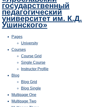
государственный
педагогический
университет им. К.Д.
Ушинского»
Pages
University
Courses
Course Grid
Single Course
Instructor Profile
Blog
Blog Grid
Blog Single
Multipage One
Multipage Two