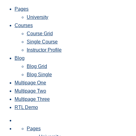
Pages
University
Courses
Course Grid
Single Course
Instructor Profile
Blog
Blog Grid
Blog Single
Multipage One
Multipage Two
Multipage Three
RTL Demo
Pages