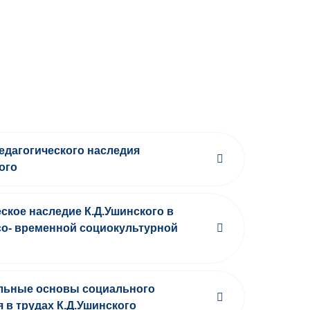
едагогического наследия
ого
ское наследие К.Д.Ушинского в
со- временной социокультурной
льные основы социального
 в трудах К.Д.Ушинского