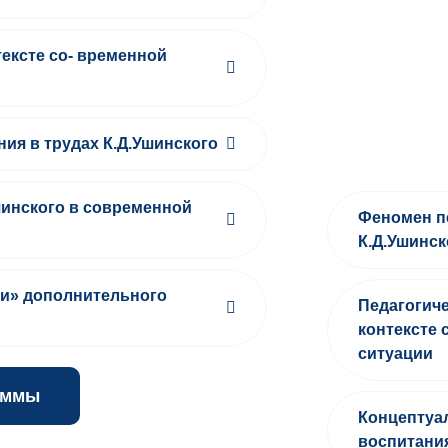
тексте со- временной
ия в трудах К.Д.Ушинского
шинского в современной
Феномен п
К.Д.Ушинск
еи» дополнительного
Педагогиче
контексте 
ситуации
аммы
Концептуа
воспитания