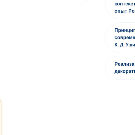
контекс
опыт Ро
Принцип
совреме
К. Д. Уш
Реализа
декорат