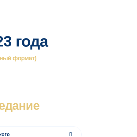
23 года
ный формат)
едание
кого