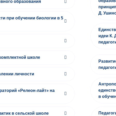
образов
ивного образования
принцип
Д. Ушин
ти при обучении биологии в 5
Единств
идеи К.
педагог
окомплектной школе
Развити
педагог
влении личности
Антропо
единств
аторий «Релеон-лайт» на
в обуче
Педагог
ктик в сельской школе