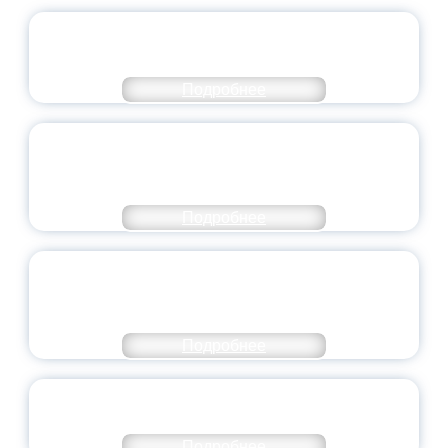
ОФИЦИАЛЬНЫЙ КОММЕНТАРИЙ
МИНПРОСВЕЩЕНИЯ РОССИИ
Подробнее
ПЕДАГОГИЧЕСКОЕ ОБРАЗОВАНИЕ — В
ЧИСЛЕ САМЫХ ВОСТРЕБОВАННЫХ
НАПРАВЛЕНИЙ
Подробнее
ОБЪЯВЛЕН НОВЫЙ СОСТАВ
МОЛОДЕЖНОГО ПРАВИТЕЛЬСТВА
ЯРОСЛАВСКОЙ ОБЛАСТИ
Подробнее
СТАНЬ ЧАСТЬЮ ИСТОРИИ
ДОБРОВОЛЬЧЕСТВА
Подробнее