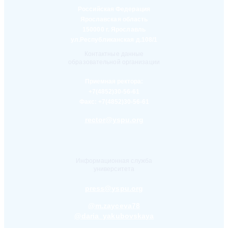
Российская Федерация
Ярославская область
150000 г. Ярославль
ул.Республиканская д.108/1
Контактные данные
образовательной организации
Приемная ректора:
+7(4852)30-56-61
Факс:
+7(4852)30-56-61
rector@yspu.org
Информационная служба
университета
press@yspu.org
@m.zayceva78
@daria_yakubovskaya