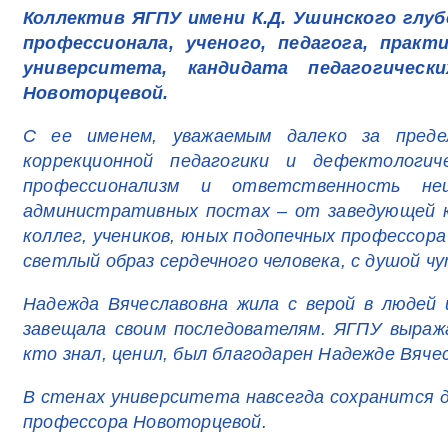
Коллектив ЯГПУ имени К.Д. Ушинского глу
профессионала, ученого, педагога, прак
университета, кандидата педагогическ
Новоторцевой.
С ее именем, уважаемым далеко за предел
коррекционной педагогики и дефектологи
профессионализм и ответственность не
административных постах – от заведующей к
коллег, учеников, юных подопечных профессор
светлый образ сердечного человека, с душой ч
Надежда Вячеславовна жила с верой в людей 
завещала своим последователям. ЯГПУ выража
кто знал, ценил, был благодарен Надежде Вяче
В стенах университета навсегда сохранится д
профессора Новоторцевой.