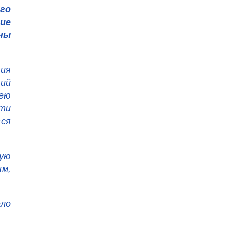
го
ие
ны
ия
ий
ею
яти
тся
рую
им,
ело