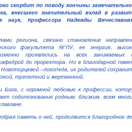
боко скорбит по поводу кончины замечательно
тика, внесшего значительный вклад в развит
их наук, профессора Надежды Вячеславов
ами региона, связано становление направлен
ческого факультета ЯГПУ, ее энергия, высок
изменно проявлялись на всех занимаемых 
афедрой до проректора. Но в благодарной пам
а Новоторцевой –логопеда, их родителей сохрани
уткой, трепетной и жертвенной.
и Бога, с огромной любовью к профессии, кото
ет соболезнования родным, близким, всем мног
славовне.
обрая память о ней, продолжится благородное д