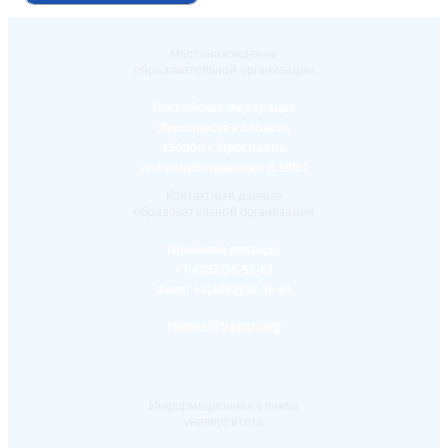
Местонахождение
образовательной организации
Российская Федерация
Ярославская область
150000 г. Ярославль
ул.Республиканская д.108/1
Контактные данные
образовательной организации
Приемная ректора:
+7(4852)30-56-61
Факс:
+7(4852)30-56-61
rector@yspu.org
Информационная служба
университета