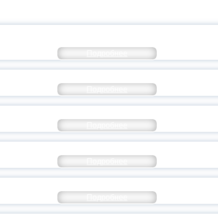
КОММЕНТАРИЙ МИНПРОСВЕ
Подробнее
РАЗОВАНИЕ — В ЧИСЛЕ САМЫХ ВОСТРЕБО
Подробнее
СТАВ МОЛОДЕЖНОГО ПРАВИТЕЛЬСТВА ЯР
Подробнее
ТАНЬ ЧАСТЬЮ ИСТОРИИ ДОБРОВОЛЬЧЕСТВ
Подробнее
ОССИЙСКИЙ СТУДЕНЧЕСКИЙ ВЫПУСКНОЙ — 
Подробнее