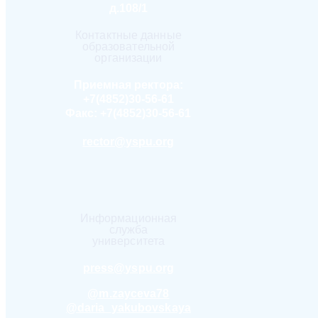
д.108/1
Контактные данные
образовательной
организации
Приемная ректора:
+7(4852)30-56-61
Факс:
+7(4852)30-56-61
rector@yspu.org
Информационная
служба
университета
press@yspu.org
@m.zayceva78
@daria_yakubovskaya