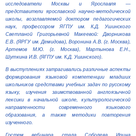
исследователи Москвы и Ярославля —
представители ярославской научно-методической
школы, возглавляемой доктором педагогических
наук, профессором ЯГПУ им. К.Д. Ушинского
Светланой Григорьевной Макеевой: Дворникова
Е.В. (ЯРГУ им. Демидова), Воронина А.В. (г. Москва),
Артемов М.Ю. (г. Москва), Мартынова Е.Н.,
Шуткина И.В. (ЯГПУ им. К.Д. Ушинского).
В выступлениях затрагивались различные аспекты
формирования языковой компетенции младших
школьников средствами учебных задач по русскому
языку, изучения заимствованной англоязычной
лексики в начальной школе, культурологической
направленности современного языкового
образования, а также методики повторения
изученного.
Гостем вебинара стала Соболева Ирина