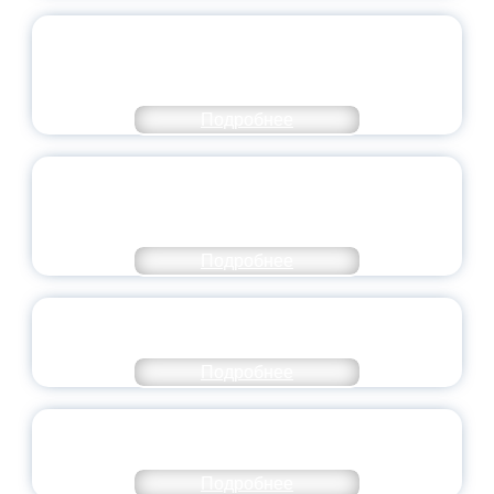
ПЕДАГОГИЧЕСКОЕ ОБРАЗОВАНИЕ — В
ЧИСЛЕ САМЫХ ВОСТРЕБОВАННЫХ
НАПРАВЛЕНИЙ
Подробнее
ОБЪЯВЛЕН НОВЫЙ СОСТАВ
МОЛОДЕЖНОГО ПРАВИТЕЛЬСТВА
ЯРОСЛАВСКОЙ ОБЛАСТИ
Подробнее
СТАНЬ ЧАСТЬЮ ИСТОРИИ
ДОБРОВОЛЬЧЕСТВА
Подробнее
ВСЕРОССИЙСКИЙ СТУДЕНЧЕСКИЙ
ВЫПУСКНОЙ — 2026
Подробнее