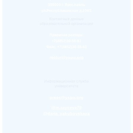
150000 г. Ярославль
ул.Республиканская д.108/1
Контактные данные
образовательной организации
Приемная ректора:
+7(4852)30-56-61
Факс:
+7(4852)30-56-61
rector@yspu.org
Информационная служба
университета
press@yspu.org
@m.zayceva78
@daria_yakubovskaya