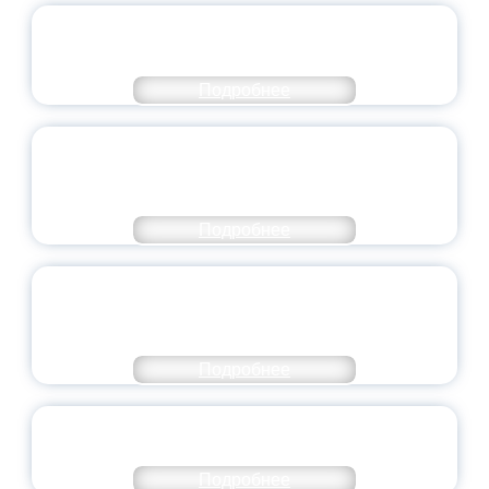
ОФИЦИАЛЬНЫЙ КОММЕНТАРИЙ
МИНПРОСВЕЩЕНИЯ РОССИИ
Подробнее
ПЕДАГОГИЧЕСКОЕ ОБРАЗОВАНИЕ — В
ЧИСЛЕ САМЫХ ВОСТРЕБОВАННЫХ
НАПРАВЛЕНИЙ
Подробнее
ОБЪЯВЛЕН НОВЫЙ СОСТАВ
МОЛОДЕЖНОГО ПРАВИТЕЛЬСТВА
ЯРОСЛАВСКОЙ ОБЛАСТИ
Подробнее
СТАНЬ ЧАСТЬЮ ИСТОРИИ
ДОБРОВОЛЬЧЕСТВА
Подробнее