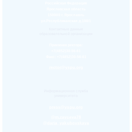
Российская Федерация
Ярославская область
150000 г. Ярославль
ул.Республиканская д.108/1
Контактные данные
образовательной организации
Приемная ректора:
+7(4852)30-56-61
Факс:
+7(4852)30-56-61
rector@yspu.org
Информационная служба
университета
press@yspu.org
@m.zayceva78
@daria_yakubovskaya