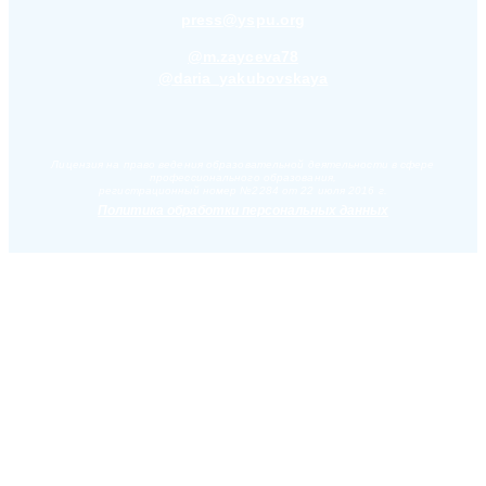
press@yspu.org
@m.zayceva78
@daria_yakubovskaya
Лицензия на право ведения образовательной деятельности в сфере
профессионального образования,
регистрационный номер №2284 от 22 июля 2016 г.
Политика обработки персональных данных