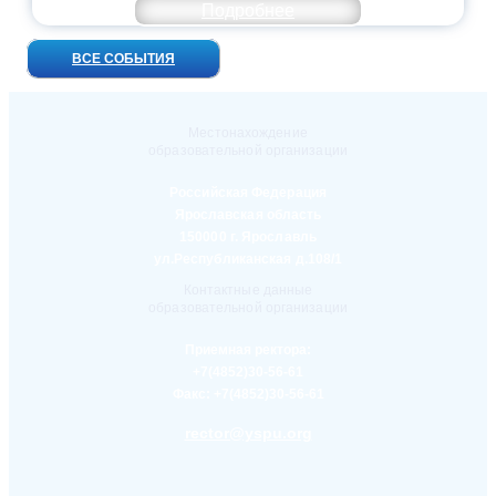
Подробнее
ВСЕ СОБЫТИЯ
Местонахождение
образовательной организации
Российская Федерация
Ярославская область
150000 г. Ярославль
ул.Республиканская д.108/1
Контактные данные
образовательной организации
Приемная ректора:
+7(4852)30-56-61
Факс:
+7(4852)30-56-61
rector@yspu.org