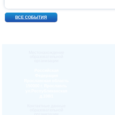
ВСЕ СОБЫТИЯ
Местонахождение
образовательной
организации
Российская
Федерация
Ярославская область
150000 г. Ярославль
ул.Республиканская
д.108/1
Контактные данные
образовательной
организации