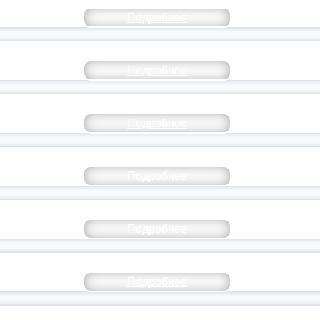
Подробнее
РАЗОВАНИЕ — В ЧИСЛЕ САМЫХ ВОСТРЕБО
Подробнее
СТАВ МОЛОДЕЖНОГО ПРАВИТЕЛЬСТВА ЯР
Подробнее
ТАНЬ ЧАСТЬЮ ИСТОРИИ ДОБРОВОЛЬЧЕСТВ
Подробнее
ОССИЙСКИЙ СТУДЕНЧЕСКИЙ ВЫПУСКНОЙ — 
Подробнее
ОССИИ ПОДПИСАЛ УКАЗ ОБ ОСОБОМ СТАТУ
Подробнее
ИВЕРСИТЕТСКИЕ СМЕНЫ: ДО НОВЫХ ВСТРЕ