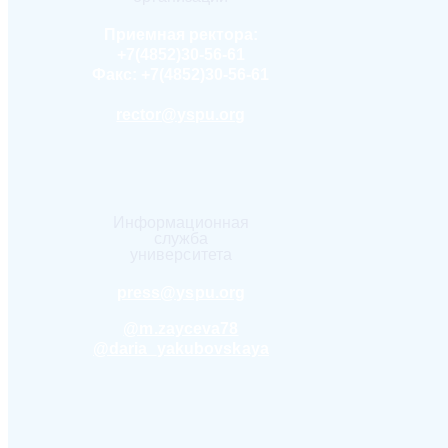
Приемная ректора:
+7(4852)30-56-61
Факс:
+7(4852)30-56-61
rector@yspu.org
Информационная
служба
университета
press@yspu.org
@m.zayceva78
@daria_yakubovskaya