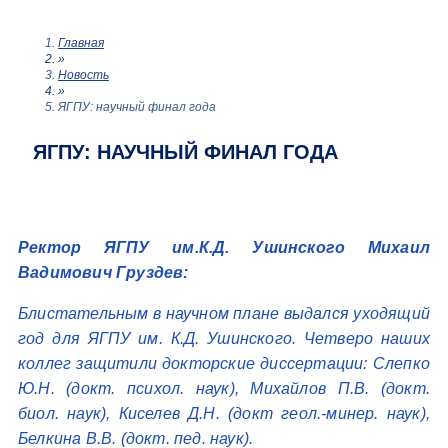
Главная
»
Новость
»
ЯГПУ: научный финал года
ЯГПУ: НАУЧНЫЙ ФИНАЛ ГОДА
Ректор ЯГПУ им.К.Д. Ушинского Михаил
Вадимович Груздев:
Блистательным в научном плане выдался уходящий
год для ЯГПУ им. К.Д. Ушинского. Четверо наших
коллег защитили докторские диссертации: Слепко
Ю.Н. (докт. психол. наук), Михайлов П.В. (докт.
биол. наук), Киселев Д.Н. (докт геол.-минер. наук),
Белкина В.В. (докт. пед. наук).