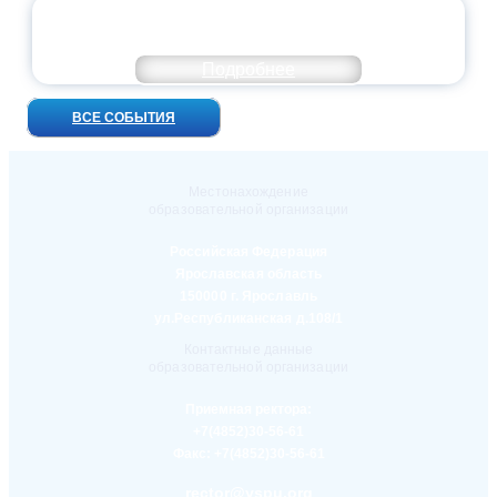
УНИВЕРСИТЕТСКИЕ СМЕНЫ: ДО НОВЫХ
ВСТРЕЧ!
Подробнее
ВСЕ СОБЫТИЯ
Местонахождение
образовательной организации
Российская Федерация
Ярославская область
150000 г. Ярославль
ул.Республиканская д.108/1
Контактные данные
образовательной организации
Приемная ректора:
+7(4852)30-56-61
Факс:
+7(4852)30-56-61
rector@yspu.org