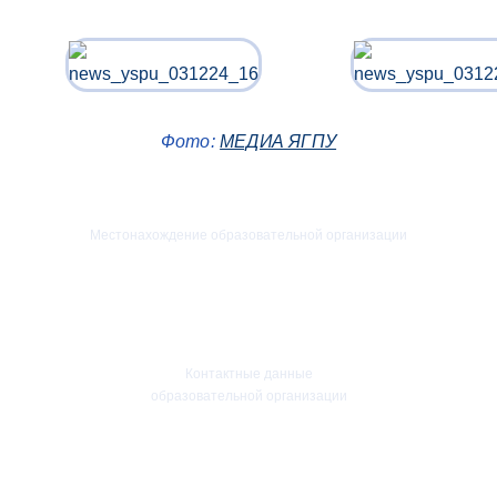
Фото:
МЕДИА ЯГПУ
Местонахождение образовательной организации
Российская Федерация
Ярославская область
150000 г. Ярославль
ул.Республиканская д.108/1
Контактные данные
образовательной организации
Приемная ректора:
+7(4852)30-56-61
Факс:
+7(4852)30-56-61