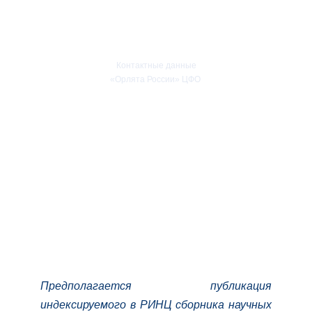
rector@yspu.org
Контактные данные
«Орлята России» ЦФО
Контактный тел:
+7(4852)75-00-43
kaf.pednach@yandex.ru
Лицензия на право ведения образовательной деятельности в сфере
профессионального образования,
регистрационный номер №2284 от 22 июля 2016 г.
Политика обработки персональных данных
Предполагается публикация
индексируемого в РИНЦ сборника научных