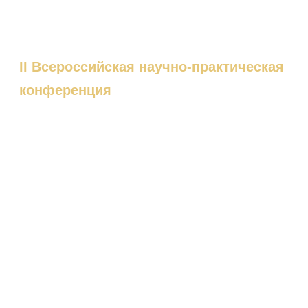
II Всероссийская научно-практическая
конференция
«ОБОБЩЕНИЕ И
СИСТЕМАТИЗАЦИЯ ЛУЧШИХ
ПЕДАГОГИЧЕСКИХ ПРАКТИК В
ОБЛАСТИ РАЗВИТИЯ
СОЦИАЛЬНОЙ АКТИВНОСТИ
МЛАДШИХ ШКОЛЬНИКОВ»