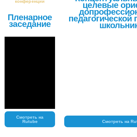
конференции
целевые ори
допрофессио
Пленарное
педагогической 
заседание
школьни
Смотреть на
Rutube
Смотреть на Ru