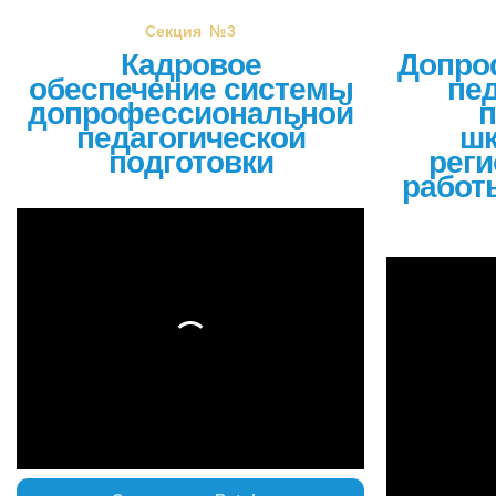
Секция №3
Кадровое
Допро
обеспечение системы
пед
допрофессиональной
п
педагогической
шк
подготовки
реги
работ