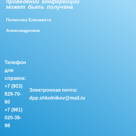
проведении конференции
может быть получена
Попикова Елизавета
Александровна
Телефон
для
справок:
+7 (903)
Электронная почта:
829-70-
dpp.shkolnikov@mail.ru
60
+7 (961)
020-39-
98