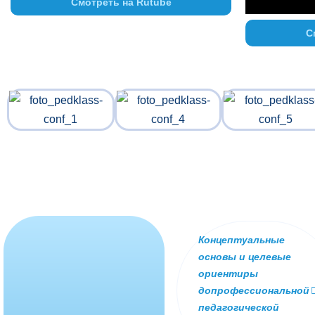
Смотреть на Rutube
С
Концептуальные
основы и целевые
ориентиры
допрофессиональной
педагогической