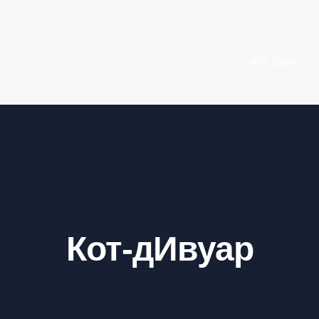
RTL Demo
Кот-дИвуар