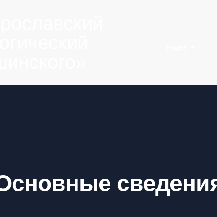
рославский
огический
Pages
Ушинского»
Основные сведени