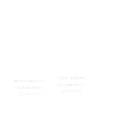
Контактные данные
Местонахождение
образовательной
образовательной
организации
организации
Приемная
Российская
ректора:
Федерация
+7(4852)30-56-61
Ярославская
Факс:
+7(4852)30-
область
56-61
150000 г. Ярославль