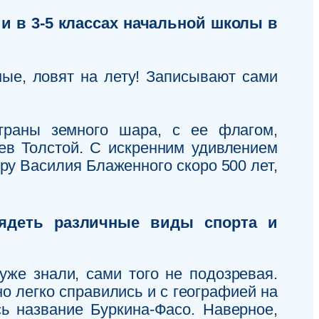
 и в 3-5 классах начальной школы в
ные, ловят на лету! Записывают сами
траны земного шара, с ее флагом,
ев Толстой. С искренним удивлением
ору Василия Блаженного скоро 500 лет,
лядеть различные виды спорта и
же знали, сами того не подозревая.
о легко справились и с географией на
сь название Буркина-Фасо. Наверное,