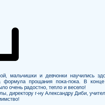
, мальчишки и девчонки научились здор
а формула прощания пока-пока. В конце
ло очень радостно, тепло и весело!
ы, директору г-ну Александру Диби, учител
иимство!