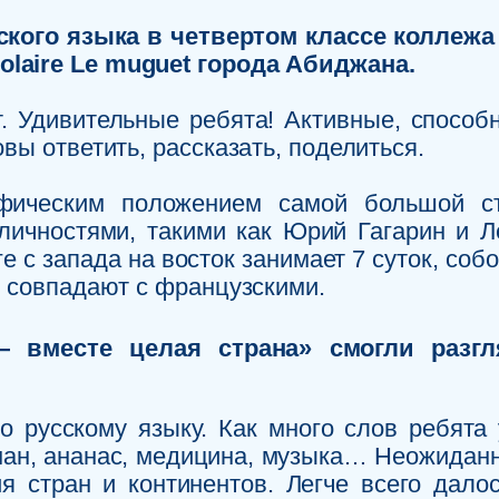
ского языка в четвертом классе коллежа
laire Le muguet города Абиджана.
т. Удивительные ребята! Активные, способ
вы ответить, рассказать, поделиться.
афическим положением самой большой с
личностями, такими как Юрий Гагарин и Л
ге с запада на восток занимает 7 суток, соб
0 совпадают с французскими.
— вместе целая страна» смогли разг
 русскому языку. Как много слов ребята у
нан, ананас, медицина, музыка… Неожиданн
я стран и континентов. Легче всего дало