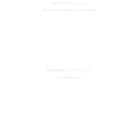
Контактные данные
образовательной организации
Приемная ректора:
+7(4852)30-56-61
Факс:
+7(4852)30-56-61
rector@yspu.org
Информационная служба
университета
press@yspu.org
@m.zayceva78
@daria_yakubovskaya
Лицензия на право ведения образовательной деятельности в сфере