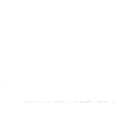
Местонахождение образовательной организации
Российская Федерация
Ярославская область
150000 г. Ярославль
ул.Республиканская д.108/1