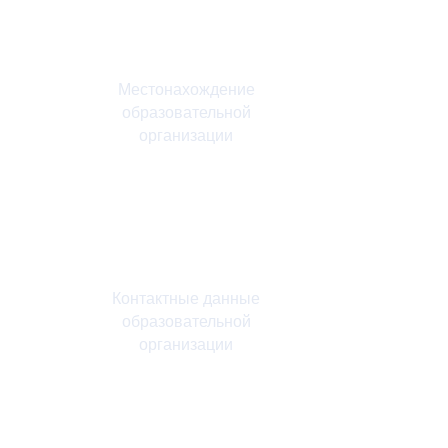
Местонахождение
образовательной
организации
Российская Федерация
Ярославская область
150000 г. Ярославль
ул.Республиканская
д.108/1
Контактные данные
образовательной
организации
Приемная ректора:
+7(4852)30-56-61
Факс:
+7(4852)30-56-61