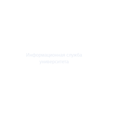
rector@yspu.org
Информационная служба
университета
press@yspu.org
@m.zayceva78
@daria_yakubovskaya
Лицензия на право ведения образовательной