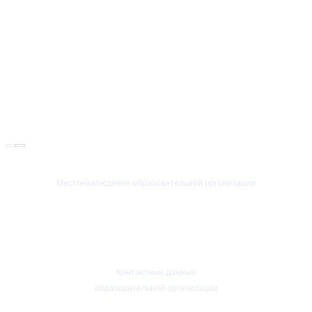
Местонахождение образовательной организации
Российская Федерация
Ярославская область
150000 г. Ярославль
ул.Республиканская д.108/1
Контактные данные
образовательной организации
Приемная ректора: