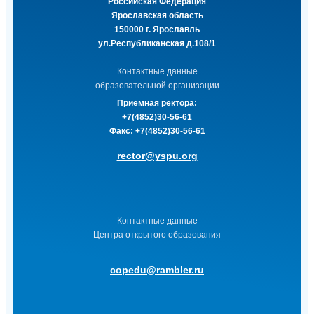
Российская Федерация
Ярославская область
150000 г. Ярославль
ул.Республиканская д.108/1
Контактные данные
образовательной организации
Приемная ректора:
+7(4852)30-56-61
Факс:
+7(4852)30-56-61
rector@yspu.org
Контактные данные
Центра открытого образования
copedu@rambler.ru