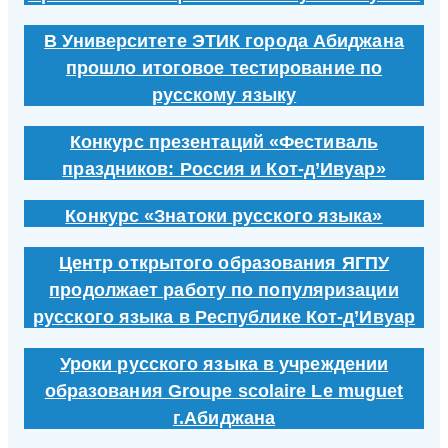
В Университете ЭТИК города Абиджана
прошло итоговое тестирование по
русскому языку
Конкурс презентаций «Фестиваль
праздников: Россия и Кот-д’Ивуар»
Конкурс «Знатоки русского языка»
Центр открытого образования ЯГПУ
продолжает работу по популяризации
русского языка в Республике Кот-д’Ивуар
Уроки русского языка в учреждении
образования Groupe scolaire Le muguet
г.Абиджана