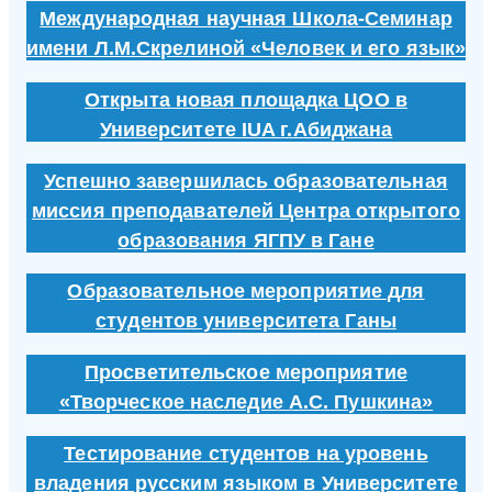
Международная научная Школа-Семинар
имени Л.М.Скрелиной «Человек и его язык»
Открыта новая площадка ЦОО в
Университете IUA г.Абиджана
Успешно завершилась образовательная
миссия преподавателей Центра открытого
образования ЯГПУ в Гане
Образовательное мероприятие для
студентов университета Ганы
Просветительское мероприятие
«Творческое наследие А.С. Пушкина»
Тестирование студентов на уровень
владения русским языком в Университете