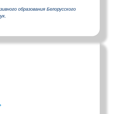
ивного образования Белорусского
аук.
»