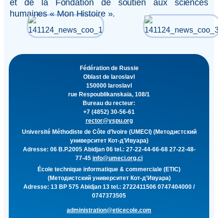
et de la Fondation de soutien aux sciences
humaines « Mon Histoire ».
Fédération de Russie
Oblast de Iaroslavl
150000 Iaroslavl
rue Respoublikanskaïa, 108/1
Bureau du recteur:
+7 (4852) 30-56-61
rector@yspu.org
Université Méthodiste de Côte d’Ivoire (UMECI) (Методистский
университет Кот-д’Ивуара)
Adresse: 06 B.P.2005 Abidjan 06 tel.: 27-22-44-66-68 27-22-48-
77-45
info@umeci.org.ci
École technique informatique & commerciale (ETIC)
(Методистский университет Кот-д’Ивуара)
Adresse: 13 BP 575 Abidjan 13 tel.: 2722411506 0747404000 /
0747373505
administration@eticecole.com