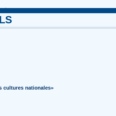
 l'Éducation de la Fédération de Russie
LS
es cultures nationales»