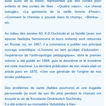
avait aussi de la fiction, représentée par des contes pour
enfants et des contes de fées : «Quatre vœux», «Le cheval
aveugle», «La gaminerie de la vieille femme d’hiver»,
«Comment la chemise a poussé dans le champ», «Bishka» ,
etc.
Au milieu des années 60, K.D.Ouchinski et sa famille (avec son
épouse Nadejda Semionovna et leurs enfants) sont retournés
en Russie, où, en 1867, il a commencé à publier son principal
ouvrage scientifique «L’homme en tant qu’objet d’éducation :
l’expérience de l’anthropologie pédagogique», dont le premier
volume a été publié en 1868, puis le deuxième et le troisième
est resté inachevé. La dernière publication de son vivant était un
article paru en 1870, «Une vue générale de l’origine de nos
écoles publiques».
Des problèmes de santé (faibles poumons) et une tragédie
personnelle (la mort de son fils aîné pendant la chasse) ont
écourté la vie de Konstantin Dmitrievitch Ouchinsky.
Il a été enterré au monastère Vydubitsky à Kiev.