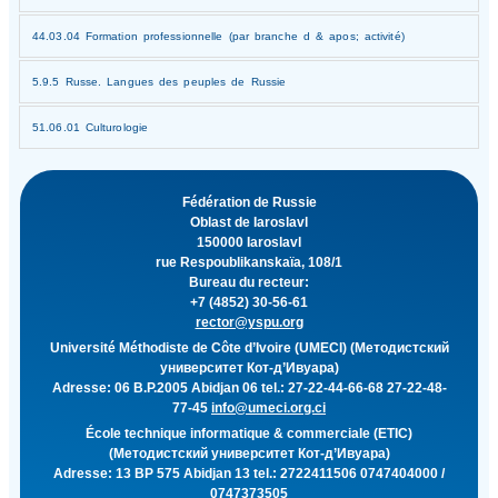
44.03.04 Formation professionnelle (par branche d & apos; activité)
5.9.5 Russe. Langues des peuples de Russie
51.06.01 Culturologie
Fédération de Russie
Oblast de Iaroslavl
150000 Iaroslavl
rue Respoublikanskaïa, 108/1
Bureau du recteur:
+7 (4852) 30-56-61
rector@yspu.org
Université Méthodiste de Côte d’Ivoire (UMECI) (Методистский
университет Кот-д’Ивуара)
Adresse: 06 B.P.2005 Abidjan 06 tel.: 27-22-44-66-68 27-22-48-
77-45
info@umeci.org.ci
École technique informatique & commerciale (ETIC)
(Методистский университет Кот-д’Ивуара)
Adresse: 13 BP 575 Abidjan 13 tel.: 2722411506 0747404000 /
0747373505