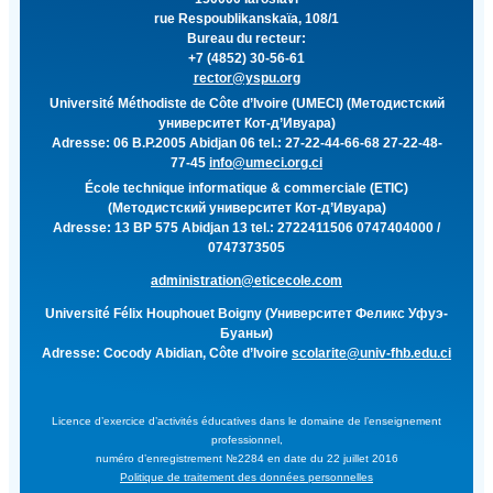
rue Respoublikanskaïa, 108/1
Bureau du recteur:
+7 (4852) 30-56-61
rector@yspu.org
Université Méthodiste de Côte d’Ivoire (UMECI) (Методистский
университет Кот-д’Ивуара)
Adresse: 06 B.P.2005 Abidjan 06 tel.: 27-22-44-66-68 27-22-48-
77-45
info@umeci.org.ci
École technique informatique & commerciale (ETIC)
(Методистский университет Кот-д’Ивуара)
Adresse: 13 BP 575 Abidjan 13 tel.: 2722411506 0747404000 /
0747373505
administration@eticecole.com
Université Félix Houphouet Boigny (Университет Феликс Уфуэ-
Буаньи)
Adresse: Cocody Abidian, Côte d’Ivoire
scolarite@univ-fhb.edu.ci
Licence d’exercice d’activités éducatives dans le domaine de l’enseignement
professionnel,
numéro d’enregistrement №2284 en date du 22 juillet 2016
Politique de traitement des données personnelles