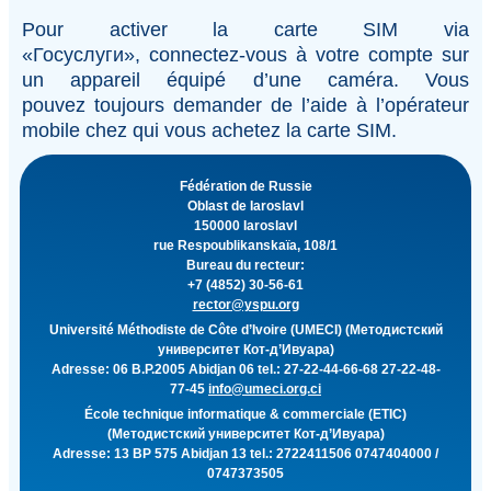
Pour activer la carte SIM via
«Госуслуги», connectez-vous à votre compte sur
un appareil équipé d’une caméra. Vous
pouvez toujours demander de l’aide à l’opérateur
mobile chez qui vous achetez la carte SIM.
Fédération de Russie
Oblast de Iaroslavl
150000 Iaroslavl
rue Respoublikanskaïa, 108/1
Bureau du recteur:
+7 (4852) 30-56-61
rector@yspu.org
Université Méthodiste de Côte d’Ivoire (UMECI) (Методистский
университет Кот-д’Ивуара)
Adresse: 06 B.P.2005 Abidjan 06 tel.: 27-22-44-66-68 27-22-48-
77-45
info@umeci.org.ci
École technique informatique & commerciale (ETIC)
(Методистский университет Кот-д’Ивуара)
Adresse: 13 BP 575 Abidjan 13 tel.: 2722411506 0747404000 /
0747373505