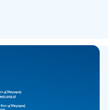
от-д’Ивуара)
ci.org.ci
 Кот-д’Ивуара)