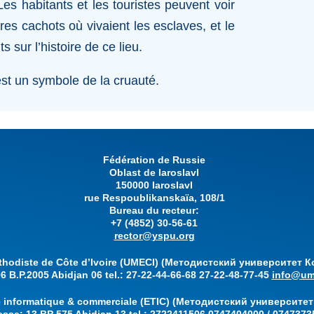
es habitants et les touristes peuvent voir
res cachots où vivaient les esclaves, et le
 sur l’histoire de ce lieu.
st un symbole de la cruauté.
Fédération de Russie
Oblast de Iaroslavl
150000 Iaroslavl
rue Respoublikanskaïa, 108/1
Bureau du recteur:
+7 (4852) 30-56-61
rector@yspu.org
éthodiste de Côte d’Ivoire (UMECI) (Методистский университет К
6 B.P.2005 Abidjan 06 tel.: 27-22-44-66-68 27-22-48-77-45
info@ume
e informatique & commerciale (ETIC) (Методистский университет