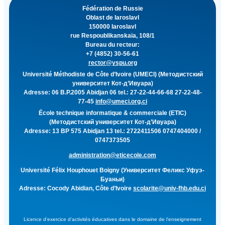
Fédération de Russie
Oblast de Iaroslavl
150000 Iaroslavl
rue Respoublikanskaïa, 108/1
Bureau du recteur:
+7 (4852) 30-56-61
rector@yspu.org
Université Méthodiste de Côte d’Ivoire (UMECI) (Методистский
университет Кот-д’Ивуара)
Adresse: 06 B.P.2005 Abidjan 06 tel.: 27-22-44-66-68 27-22-48-
77-45
info@umeci.org.ci
École technique informatique & commerciale (ETIC)
(Методистский университет Кот-д’Ивуара)
Adresse: 13 BP 575 Abidjan 13 tel.: 2722411506 0747404000 /
0747373505
administration@eticecole.com
Université Félix Houphouet Boigny (Университет Феликс Уфуэ-
Буаньи)
Adresse: Cocody Abidian, Côte d’Ivoire
scolarite@univ-fhb.edu.ci
Licence d’exercice d’activités éducatives dans le domaine de l’enseignement