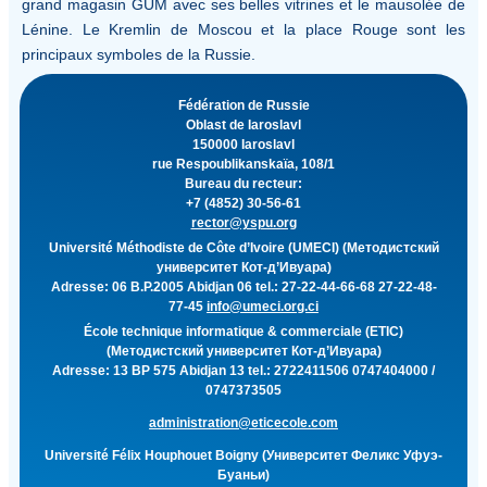
grand magasin GUM avec ses belles vitrines et le mausolée de
Lénine. Le Kremlin de Moscou et la place Rouge sont les
principaux symboles de la Russie.
Fédération de Russie
Oblast de Iaroslavl
150000 Iaroslavl
rue Respoublikanskaïa, 108/1
Bureau du recteur:
+7 (4852) 30-56-61
rector@yspu.org
Université Méthodiste de Côte d’Ivoire (UMECI) (Методистский
университет Кот-д’Ивуара)
Adresse: 06 B.P.2005 Abidjan 06 tel.: 27-22-44-66-68 27-22-48-
77-45
info@umeci.org.ci
École technique informatique & commerciale (ETIC)
(Методистский университет Кот-д’Ивуара)
Adresse: 13 BP 575 Abidjan 13 tel.: 2722411506 0747404000 /
0747373505
administration@eticecole.com
Université Félix Houphouet Boigny (Университет Феликс Уфуэ-
Буаньи)