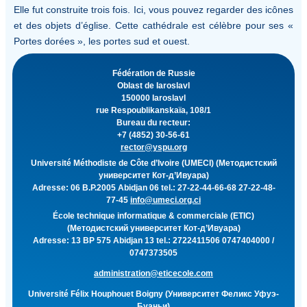
Elle fut construite trois fois. Ici, vous pouvez regarder des icônes
et des objets d’église. Cette cathédrale est célèbre pour ses «
Portes dorées », les portes sud et ouest.
Fédération de Russie
Oblast de Iaroslavl
150000 Iaroslavl
rue Respoublikanskaïa, 108/1
Bureau du recteur:
+7 (4852) 30-56-61
rector@yspu.org
Université Méthodiste de Côte d’Ivoire (UMECI) (Методистский
университет Кот-д’Ивуара)
Adresse: 06 B.P.2005 Abidjan 06 tel.: 27-22-44-66-68 27-22-48-
77-45
info@umeci.org.ci
École technique informatique & commerciale (ETIC)
(Методистский университет Кот-д’Ивуара)
Adresse: 13 BP 575 Abidjan 13 tel.: 2722411506 0747404000 /
0747373505
administration@eticecole.com
Université Félix Houphouet Boigny (Университет Феликс Уфуэ-
Буаньи)