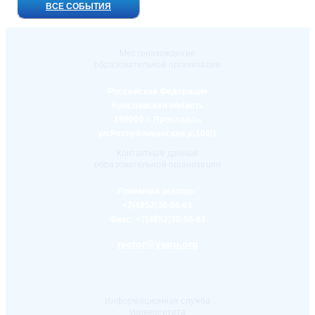
ВСЕ СОБЫТИЯ
Местонахождение
образовательной организации
Российская Федерация
Ярославская область
150000 г. Ярославль
ул.Республиканская д.108/1
Контактные данные
образовательной организации
Приемная ректора:
+7(4852)30-56-61
Факс:
+7(4852)30-56-61
rector@yspu.org
Информационная служба
университета