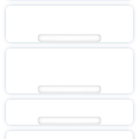
ОТ КАЛИНИНГРАДА ДО
КОМСОМОЛЬСКА-НА-АМУРЕ ЧИТАЕМ И
ГОВОРИМ ПО-РУССКИ
Подробнее
ПОЗДРАВЛЕНИЕ МИНИСТРА
ПРОСВЕЩЕНИЯ РОССИЙСКОЙ
ФЕДЕРАЦИИ СЕРГЕЯ КРАВЦОВА С ДНЕМ
РОССИЙСКОЙ НАУКИ
Подробнее
В ЯГПУ ОБСУДИЛИ ПРИОРИТЕТЫ РАЗВИТИЯ
РЕГИОНАЛЬНОГО ОБРАЗОВАНИЯ НА 2026 ГОД
Подробнее
ВРУЧЕНИЕ НАГРАД НА ЗАСЕДАНИИ УЧЕНОГО