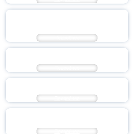
СЕРГЕЙ КРАВЦОВ ПОЗДРАВИЛ
ВОЕННОСЛУЖАЩИХ, УЧАСТНИКОВ СВО И
ПЕДАГОГОВ С ДНЁМ ЗАЩИТНИКА ОТЕЧЕСТВА
Подробнее
В ЯГПУ ПРОШЁЛ ВТОРОЙ ЭТАП «ЛИГИ
СИЛЬНЫХ»
Подробнее
ЮБИЛЕЙНЫЕ ТРЕФОЛЕВСКИЕ ЧТЕНИЯ: ДЕСЯТЬ
ЛЕТ НАУЧНОГО ПОИСКА И ОТКРЫТИЙ
Подробнее
ИЗ ПЕРВЫХ УСТ: ПЕДАГОГИКА,
ВОСПИТАНИЕ И ГУМАНИТАРНЫЙ ДОЛГ
Подробнее