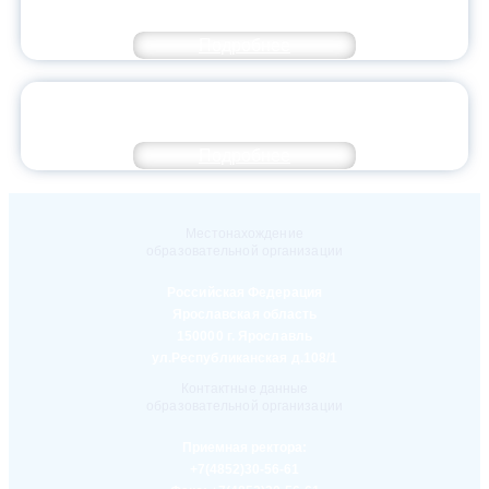
СОВЕТА ЯГПУ
Подробнее
ДЕНЬ ОТКРЫТЫХ ДВЕРЕЙ УНИВЕРСИТЕТА В
КОЛЛЕДЖЕ!
Подробнее
Местонахождение
образовательной организации
Российская Федерация
Ярославская область
150000 г. Ярославль
ул.Республиканская д.108/1
Контактные данные
образовательной организации
Приемная ректора:
+7(4852)30-56-61