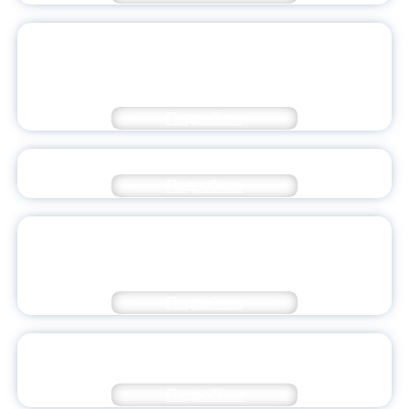
ПЛАВНЫЙ ПЕРЕХОД К НОВЫМ
ПРАВИЛАМ ПРИЕМА В 2027 НАЧНЕТСЯ
УЖЕ В ЭТОМ ГОДУ
Подробнее
НЕВИДИМАЯ СЕТЬ: ЦЕНА ОДНОГО КЛИКА
Подробнее
МЕЖДУНАРОДНЫЙ ПЕДАГОГИЧЕСКИЙ КЛУБ
«НАШЕ ОБЩЕЕ БУДУЩЕЕ»: СТАРТ ДАН В
ЯРОСЛАВСКОМ ПЕДАГОГИЧЕСКОМ
Подробнее
РЕКТОР И СТУДЕНЧЕСКИЙ АКТИВ: ПЛАНЫ НА
СЕМЕСТР И НОВЫЕ ПРОЕКТЫ
Подробнее