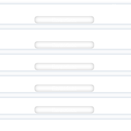
 ПРЕПОДАВАТЬ ИНОСТРАННЫЙ ЯЗ
Подробнее
И ИРИНЫ ВЛАДИМИРОВНЫ ТРЕТЬ
Подробнее
ТА НАШЕГО ПРЕДСТАВИТЕЛЬСТВА В РЫБИ
Подробнее
ЯРОСЛАВСКОЙ ОБЛАСТИ НА ВДНХ: КНИГИ 
Подробнее
ГПУ — ОБЛАДАТЕЛЬ ПРЕМИИ ИМЕНИ И.А. 
Подробнее
КИЕ СТИПЕНДИИ ДЛЯ БУДУЩИХ СТ