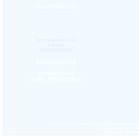
rector@yspu.org
Информационная
служба
университета
press@yspu.org
@m.zayceva78
@daria_yakubovskaya
Лицензия на право ведения образовательной д
регистрационный ном
Политика обработ