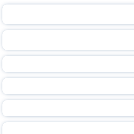
ЦИФР
КОТ-Д’И
ПРО
ВЕК ПСИХ