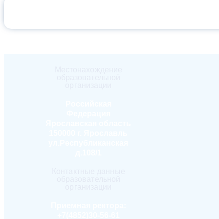
РУССК
Местонахождение
образовательной
организации
Российская
Федерация
Ярославская область
150000 г. Ярославль
ул.Республиканская
д.108/1
Контактные данные
образовательной
организации
Приемная ректора:
+7(4852)30-56-61