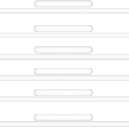
Подробнее
CОЦИОЛОГИЧЕСКИЙ ДИКТАНТ
Подробнее
НАСТАВНИЧЕСТВО В ОБРАЗОВАНИИ
Подробнее
НЫЙ И МЕЖКОНФЕССИОНАЛЬНЫЙ КРУГЛЫЙ
Подробнее
ДАН СТАРТ ВСЕРОССИЙСКОЙ АКЦИИ
Подробнее
РЬ ОТЕЧЕСТВА» НА ЯРОСЛАВСКОЙ
Подробнее