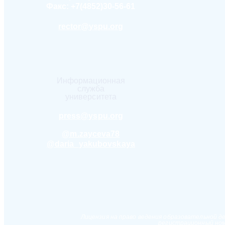
Факс:
+7(4852)30-56-61
rector@yspu.org
Информационная
служба
университета
press@yspu.org
@m.zayceva78
@daria_yakubovskaya
Лицензия на право ведения образовательной д
регистрационный ном