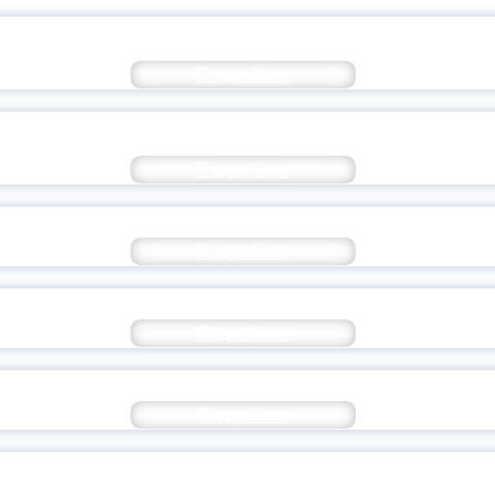
ОВЫЕ ОБРАЗОВАТЕЛЬНЫЕ ТЕХНО
Подробнее
ВУАР — РОССИЯ: ТОЧКИ СОПРИКО
Подробнее
ФОРИЕНТАЦИОННАЯ ЭКСПЕДИЦИЯ В КОСТ
Подробнее
ЖИВОЕ НАСЛЕДИЕ УШИНСКОГО
Подробнее
НАШИ НА ФЛАГМАНАХ ОБРАЗОВАНИЯ
Подробнее
ОЛОГИИ ЯРОСЛАВСКОГО ПЕДАГОГ