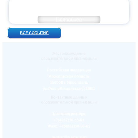
УНИВЕРСИТЕТСКИЕ СМЕНЫ: ДО НОВЫХ
ВСТРЕЧ!
Подробнее
ВСЕ СОБЫТИЯ
Местонахождение
образовательной организации
Российская Федерация
Ярославская область
150000 г. Ярославль
ул.Республиканская д.108/1
Контактные данные
образовательной организации
Приемная ректора:
+7(4852)30-56-61
Факс:
+7(4852)30-56-61
rector@yspu.org