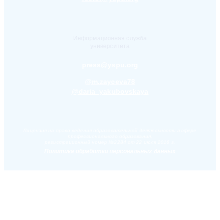
Информационная служба
университета
press@yspu.org
@m.zayceva78
@daria_yakubovskaya
Лицензия на право ведения образовательной деятельности в сфере
профессионального образования,
регистрационный номер №2284 от 22 июля 2016 г.
Политика обработки персональных данных