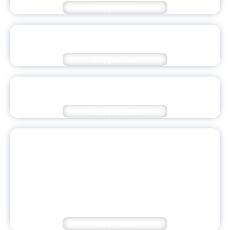
Подробнее
РЕКТОР ЯГПУ ПОСЕТИЛ КИТАЙСКОЕ
ПОСОЛЬСТВО В МОСКВЕ
Подробнее
СКОНЧАЛАСЬ ГАЛИНА АЛЕКСЕЕВНА
ПЕТРИЩЕНКО
Подробнее
10 ПРЕПОДАВАТЕЛЕЙ И АСПИРАНТОВ
ЯГПУ ПРЕДСТАВЛЯЮТ РЕЗУЛЬТАТЫ
РАБОТЫ НА КОНФЕРЕНЦИИ «СИНТЕЗ
ДОКУМЕНТАЛЬНОГО И
ХУДОЖЕСТВЕННОГО В ЛИТЕРАТУРЕ И
ИСКУССТВЕ»
Подробнее