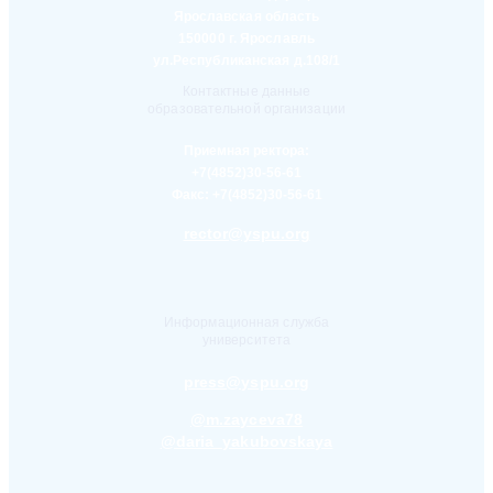
Ярославская область
150000 г. Ярославль
ул.Республиканская д.108/1
Контактные данные
образовательной организации
Приемная ректора:
+7(4852)30-56-61
Факс:
+7(4852)30-56-61
rector@yspu.org
Информационная служба
университета
press@yspu.org
@m.zayceva78
@daria_yakubovskaya