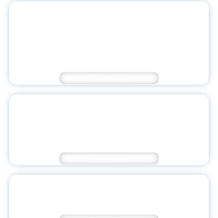
«УЧИТЕЛЬ БУДУЩЕГО ПОКОЛЕНИЯ
РОССИИ»: СТУДЕНТ ЯРОСЛАВСКОГО
ПЕДАГОГИЧЕСКОГО ПРИНЯЛ УЧАСТИЕ
ВО ВСЕРОССИЙСКОМ ФОРУМЕ-
КОНКУРСЕ
Подробнее
БОЛЕЕ 60 УЧАСТНИКОВ ИЗ ГОРОДОВ
ОБЛАСТИ ПРИНЯЛИ УЧАСТИЕ В
ПСИХОЛОГО-ПЕДАГОГИЧЕСКОЙ
ОЛИМПИАДЕ ЯГПУ
Подробнее
ПСИХОЛОГИЧЕСКАЯ СЛУЖБА ЯГПУ
ПОДЕЛИЛАСЬ ОПЫТОМ РАБОТЫ В РАМКАХ
КРУГЛОГО СТОЛА