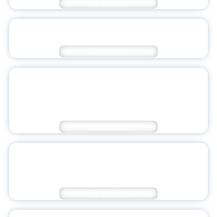
Подробнее
АЛЛЕЯ УЧИТЕЛЯ РУССКИХ УЧИТЕЛЕЙ
ТОРЖЕСТВЕННО ОТКРЫТА
Подробнее
ВСЕРОССИЙСКАЯ НАУЧНО-ПРАКТИЧЕСКАЯ
КОНФЕРЕНЦИЯ «ПСИХОЛОГИЯ
ДЕСТРУКТИВНОГО ПОВЕДЕНИЯ: ФАКТОРЫ
РИСКА И ПРОФИЛАКТИКА» ПРОШЛА В ЯГПУ
Подробнее
ЯГПУ ПРИНЯЛ УЧАСТИЕ В
МЕЖДУНАРОДНОМ ЭКОНОМИЧЕСКОМ
ФОРУМЕ РОССИИ И СТРАН ОИС
Подробнее
X ЮБИЛЕЙНАЯ КОНФЕРЕНЦИЯ