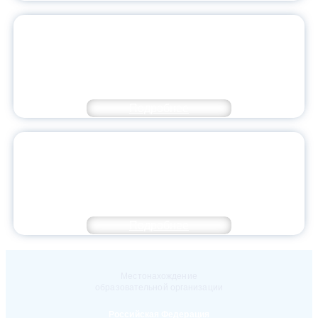
ВЕЛИКИЕ ИДЕИ ВЕЛИКОГО К.Д.
УШИНСКОГО: КОНФЕРЕНЦИЮ ЯГПУ
ПОСЕТИЛИ КОЛЛЕГИ ИЗ 20 РЕГИОНОВ И
4 СТРАН
Подробнее
МОЛОДЫЕ ИССЛЕДОВАТЕЛИ
ПЕДАГОГИЧЕСКОГО ФАКУЛЬТЕТА
ПРЕДСТАВИЛИ НАШ ВУЗ НА
КОНФЕРЕНЦИИ МГПУ
Подробнее
Местонахождение
образовательной организации
Российская Федерация