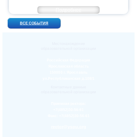
ВСТРЕЧ!
Подробнее
ВСЕ СОБЫТИЯ
Местонахождение
образовательной организации
Российская Федерация
Ярославская область
150000 г. Ярославль
ул.Республиканская д.108/1
Контактные данные
образовательной организации
Приемная ректора:
+7(4852)30-56-61
Факс:
+7(4852)30-56-61
rector@yspu.org