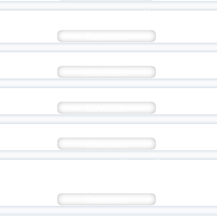
НАУЧНО-ПРАКТИЧЕСКИЙ СЕМИНАР
Подробнее
РАБОТКА УЧЕБНО-МЕТОДИЧЕСКОГО КОМПЛ
Подробнее
НОВЫЙ ОБРАЗОВАТЕЛЬНЫЙ МЕДИАПАРТНЕ
Подробнее
РИУРОЧЕННЫЙ КО ДНЮ СОЛИДАРНОСТИ В Б
Подробнее
СВЕЩЕНИЯ РОССИЙСКОЙ ФЕДЕРАЦ
УЧИТЕЛЯ
Подробнее