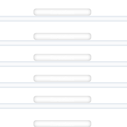
ТУАЛЬНЫЙ ФИЛОСОФСКИЙ РАЗГО
Подробнее
ЕЛЬНОЕ СОБЫТИЕ ЦИКЛА «ДОБРЫ
Подробнее
ЛОДОЙ НАСТАВНИК ПАТРИОТИЧЕСКОГО В
Подробнее
КИНОФЕСТИВАЛЬ В ЯГПУ
Подробнее
ОБУЧЕНИЕ СЛУЖЕНИЕМ
Подробнее
ЯТИ ЮРИЯ АЛЕКСЕЕВИЧА БЕЛОУ
Подробнее