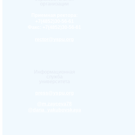
организации
Приемная ректора:
+7(4852)30-56-61
Факс:
+7(4852)30-56-61
rector@yspu.org
Информационная
служба
университета
press@yspu.org
@m.zayceva78
@daria_yakubovskaya