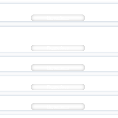
ПРАПРАВНУК УШИНСКОГО В ЯГПУ
Подробнее
ИКИ ЯГПУ «ПЕДАГОГИЧЕСКАЯ МАС
РАЗВИТИЕ
Подробнее
ВСТРЕЧА С ГЕРОЕМ
Подробнее
ОТКРЫТЫЕ ВСТРЕЧИ ПО ЛИТЕРАТУРЕ
Подробнее
ОЛА-СЕМИНАР ИМЕНИ ПРОФЕССОРА Л.М. С
Подробнее