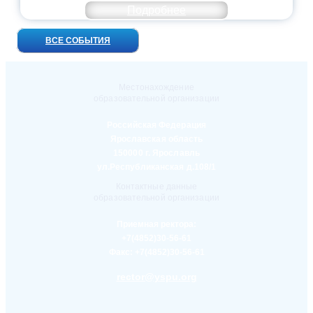
Подробнее
ВСЕ СОБЫТИЯ
Местонахождение
образовательной организации
Российская Федерация
Ярославская область
150000 г. Ярославль
ул.Республиканская д.108/1
Контактные данные
образовательной организации
Приемная ректора:
+7(4852)30-56-61
Факс:
+7(4852)30-56-61
rector@yspu.org