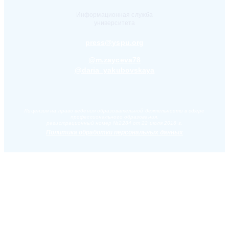
Информационная служба
университета
press@yspu.org
@m.zayceva78
@daria_yakubovskaya
Лицензия на право ведения образовательной деятельности в сфере
профессионального образования,
регистрационный номер №2284 от 22 июля 2016 г.
Политика обработки персональных данных